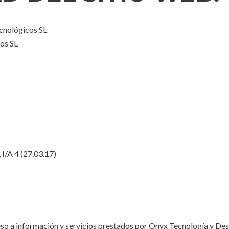
ecnológicos SL
os SL
 I/A 4 (27.03.17)
cceso a información y servicios prestados por Onyx Tecnología y De